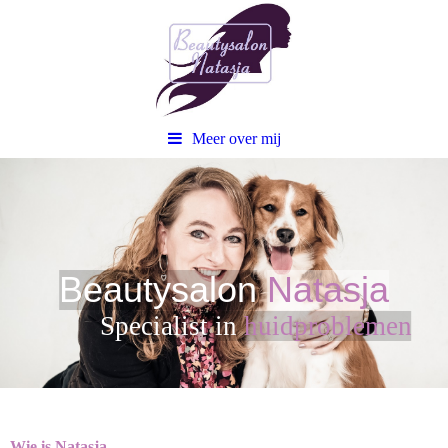
Meer over mij
Beautysalon
Natasja
Sp
ecialist in
huidproblemen
Wie is Natasja