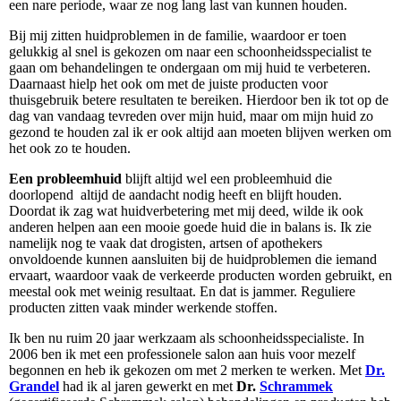
een nare periode, waar ze nog lang last van kunnen houden.
Bij mij zitten huidproblemen in de familie, waardoor er toen
gelukkig al snel is gekozen om naar een schoonheidsspecialist te
gaan om behandelingen te ondergaan om mij huid te verbeteren.
Daarnaast hielp het ook om met de juiste producten voor
thuisgebruik betere resultaten te bereiken. Hierdoor ben ik tot op de
dag van vandaag tevreden over mijn huid, maar om mijn huid zo
gezond te houden zal ik er ook altijd aan moeten blijven werken om
het ook zo te houden.
Een probleemhuid
blijft altijd wel een probleemhuid die
doorlopend altijd de aandacht nodig heeft en blijft houden.
Doordat ik zag wat huidverbetering met mij deed, wilde ik ook
anderen helpen aan een mooie goede huid die in balans is. Ik zie
namelijk nog te vaak dat drogisten, artsen of apothekers
onvoldoende kunnen aansluiten bij de huidproblemen die iemand
ervaart, waardoor vaak de verkeerde producten worden gebruikt, en
meestal ook met weinig resultaat. En dat is jammer. Reguliere
producten zitten vaak minder werkende stoffen.
Ik ben nu ruim 20 jaar werkzaam als schoonheidsspecialiste. In
2006 ben ik met een professionele salon aan huis voor mezelf
begonnen en heb ik gekozen om met 2 merken te werken. Met
Dr.
Grandel
had ik al jaren gewerkt en met
Dr.
Schrammek