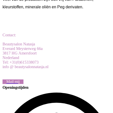
kleurstoffen, minerale oliën en Peg derivaten.
Contact:
Beautysalon Natasja
Everard Meysterweg 66a
3817 HG Amersfoort
Nederland
Tel: +31(0)615338073
info @ beautysalonnatasja.nl
Mail mij
Openingstijden