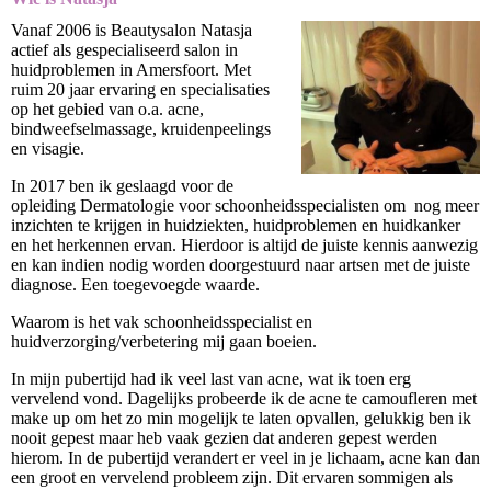
Vanaf 2006 is Beautysalon Natasja
actief als gespecialiseerd salon in
huidproblemen in Amersfoort. Met
ruim 20 jaar ervaring en specialisaties
op het gebied van o.a. acne,
bindweefselmassage, kruidenpeelings
en visagie.
In 2017 ben ik geslaagd voor de
opleiding Dermatologie voor schoonheidsspecialisten om nog meer
inzichten te krijgen in huidziekten, huidproblemen en huidkanker
en het herkennen ervan. Hierdoor is altijd de juiste kennis aanwezig
en kan indien nodig worden doorgestuurd naar artsen met de juiste
diagnose. Een toegevoegde waarde.
Waarom is het vak schoonheidsspecialist en
huidverzorging/verbetering mij gaan boeien.
In mijn pubertijd had ik veel last van acne, wat ik toen erg
vervelend vond. Dagelijks probeerde ik de acne te camoufleren met
make up om het zo min mogelijk te laten opvallen, gelukkig ben ik
nooit gepest maar heb vaak gezien dat anderen gepest werden
hierom. In de pubertijd verandert er veel in je lichaam, acne kan dan
een groot en vervelend probleem zijn. Dit ervaren sommigen als