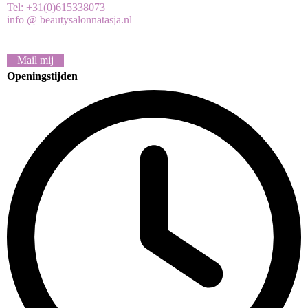
Tel: +31(0)615338073
info @ beautysalonnatasja.nl
Mail mij
Openingstijden