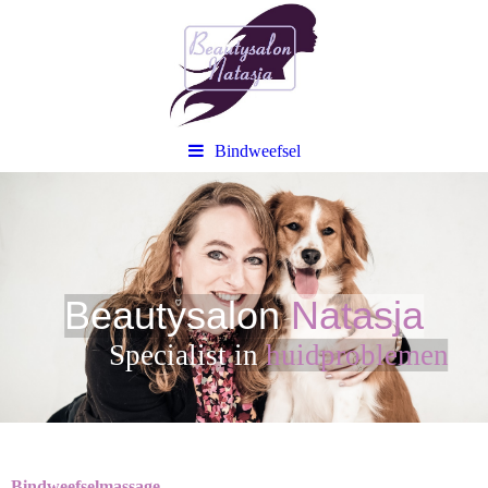
Bindweefsel
Beautysalon
Natasja
Sp
ecialist in
huidproblemen
Bindweefselmassage