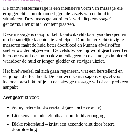
De bindweefselmassage is een intensieve vorm van massage die
erop gericht is om de onderliggende vezels van de huid te
stimuleren. Deze massage wordt ook wel ‘dieptemassage’
genoemd.Hier kunt u content plaatsen.
Deze massage is oorspronkelijk ontwikkeld door fysiotherapeuten
om lichamelijke klachten te verhelpen. Door het gezicht stevig te
masseren raakt de huid beter doorbloed en kunnen afvalstoffen
sneller worden afgevoerd. De celstofwisseling word geactiveerd en
hierdoor wordt de aanmaak van collageen en elastine gestimuleerd
waardoor de huid er jonger, gladder en steviger uitziet.
Het bindweefsel zal zich gaan regeneren, wat een herstellend en
verjongend effect heeft. De bindweefselmassage is vrijwel voor
iedereen geschikt, of je nu een stevige massage wil of een probleem
aanpakt.
Zeer geschikt voor:
Acne, betere huidweerstand (geen actieve acne)
Littekens – minder zichtbaar door huidverjonging
Bleke rokershuid – krijgt een gezonde teint door betere
doorbloeding