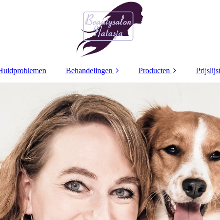
Huidproblemen
Behandelingen
Producten
Prijslijs
Decaar
Decaar
Dr Grandel
Dr Grandel
Dr
Dr Schrammek
Dr Schrammek
Dr 
Bindweefsel
Arabesque make up
beh
Pigment treatment
Ampullen
Retinol Treatment
Maskers
Coaguleren
Caption Lacq3
Nagellak