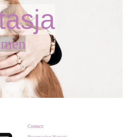
tasja
emen
Contact: