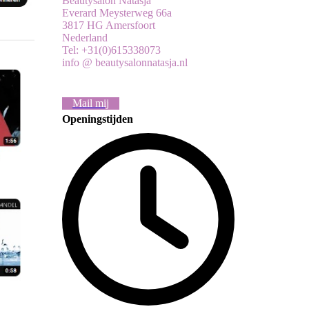
Beautysalon Natasja
Everard Meysterweg 66a
3817 HG Amersfoort
Nederland
Tel: +31(0)615338073
info @ beautysalonnatasja.nl
Mail mij
Openingstijden