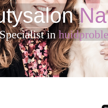
tysalon
Na
Sp
ecialist in
huidprobl