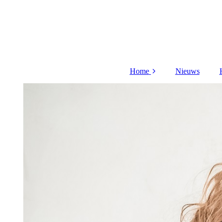
Home
Nieuws
Meer over mij
Acties
Cadeaubon
Aanmelden
nieuwsbrief
Workshop
Privacy beleid
videos