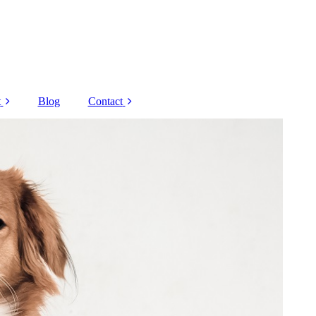
t
Blog
Contact
Decaar
Corona regels
 Grandel
Nieuwsbrief
Schrammek
Overige
andelingen