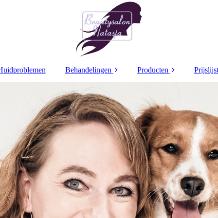
Huidproblemen
Behandelingen
Producten
Prijslijs
Decaar
Decaar
Dr Grandel
Dr Grandel
Dr
Dr Schrammek
Dr Schrammek
Dr 
Bindweefsel
Arabesque make up
beh
Pigment treatment
Ampullen
Retinol Treatment
Maskers
Coaguleren
Caption Lacq3
Nagellak