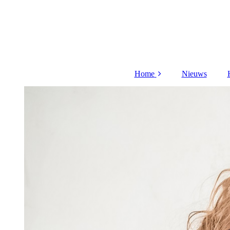
Home
Nieuws
Meer over mij
Acties
Cadeaubon
Aanmelden
nieuwsbrief
Workshop
Privacy beleid
videos