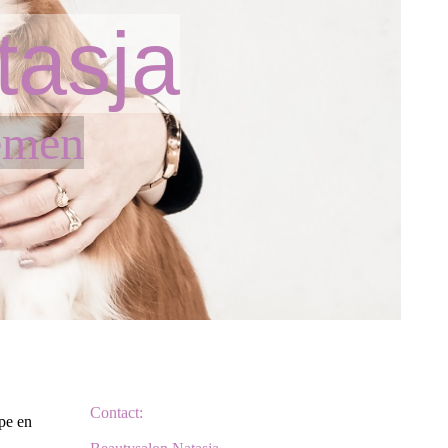
tasja
emen
Contact:
jpe en