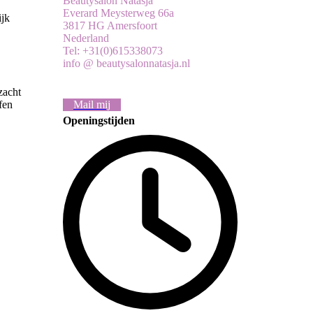
Beautysalon Natasja
Everard Meysterweg 66a
ijk
3817 HG Amersfoort
Nederland
Tel: +31(0)615338073
info @ beautysalonnatasja.nl
zacht
Mail mij
fen
Openingstijden