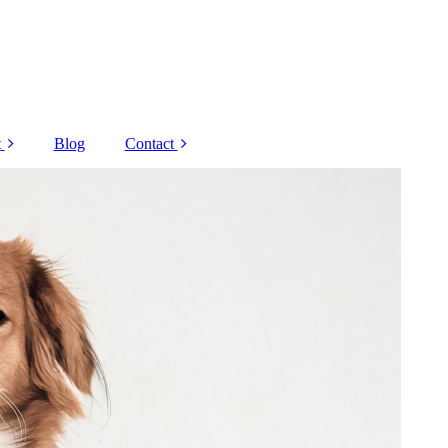
t
Blog
Contact
Decaar
Corona regels
 Grandel
Nieuwsbrief
Schrammek
Overige
andelingen