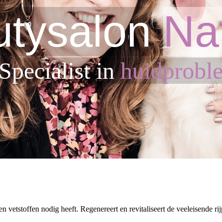
tysalon
Na
Sp
ecialist in
huidprobl
en vetstoffen nodig heeft. Regenereert en revitaliseert de veeleisende ri