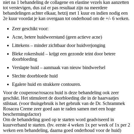
niet na 1 behandeling de collagene en elastine vezels kan aanzetten
tot verstevigen, dus zal er pas resultaat zijn na meerdere
behandelingen achter elkaar, hetzij met 1 kuur en indien nodig een
2e kuur voordat je kan overgaan tot onderhoud om de +/- 6 weken.
Zeer geschikt voor:
Acne, betere huidweerstand (geen actieve acne)
Littekens – minder zichtbaar door huidverjonging
Bleke rokershuid – krijgt een gezonde teint door betere
doorbloeding
Verslapte huid – aanmaak van nieuw bindweefsel
Slechte doorbloede huid
Egalere huid en strakkere contouren.
Voor de couperose/rosacea huid is deze behandeling ook zeer
geschikt. Het stimuleert de doorbloeding die in de haarvaatjes
stilstaat. (voor thuisgebruik is het gebruik van de Dr. Schrammek
Rosacea Creme zeer goed aan te raden samen met een hoge
beschermingsfactor)
Om de behandeling goed op te starten word geadviseerd in
kuurverband te starten. (bv. eerste 4 weken 1x per week of 1x per 2
weken een behandeling, daarna goed onderhoud voor de huid)