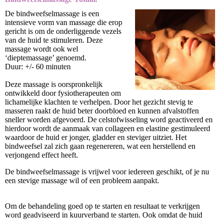
De bindweefselmassage is een
intensieve vorm van massage die erop
gericht is om de onderliggende vezels
van de huid te stimuleren. Deze
massage wordt ook wel
‘dieptemassage’ genoemd.
Duur: +/- 60 minuten
Deze massage is oorspronkelijk
ontwikkeld door fysiotherapeuten om
lichamelijke klachten te verhelpen. Door het gezicht stevig te
masseren raakt de huid beter doorbloed en kunnen afvalstoffen
sneller worden afgevoerd. De celstofwisseling word geactiveerd en
hierdoor wordt de aanmaak van collageen en elastine gestimuleerd
waardoor de huid er jonger, gladder en steviger uitziet. Het
bindweefsel zal zich gaan regenereren, wat een herstellend en
verjongend effect heeft.
De bindweefselmassage is vrijwel voor iedereen geschikt, of je nu
een stevige massage wil of een probleem aanpakt.
Om de behandeling goed op te starten en resultaat te verkrijgen
word geadviseerd in kuurverband te starten. Ook omdat de huid