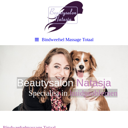
Bindweefsel Massage Totaal
Beautysalon
Natasja
Sp
ecialist in
huidproblemen
Bindweefselmassage Totaal.