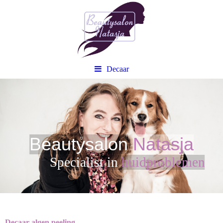
Decaar
Beautysalon
Natasja
Sp
ecialist in
huidproblemen
Decaar algen peeling.