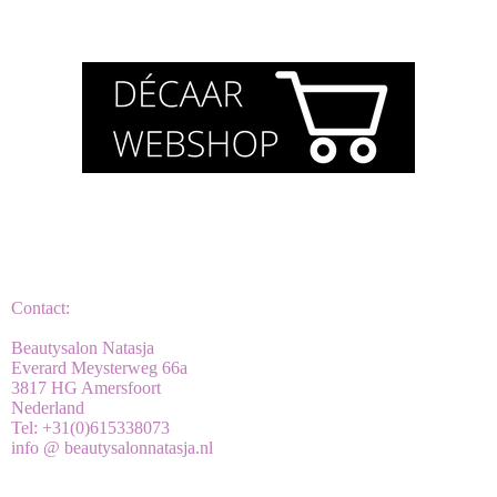
Contact:
Beautysalon Natasja
Everard Meysterweg 66a
3817 HG Amersfoort
Nederland
Tel: +31(0)615338073
info @ beautysalonnatasja.nl