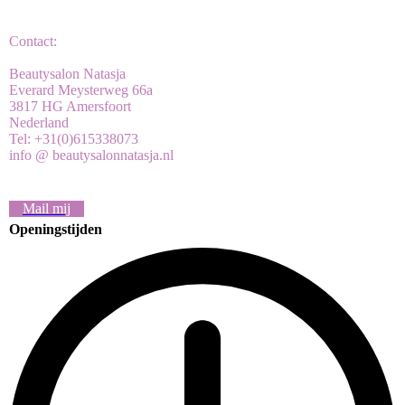
Contact:
Beautysalon Natasja
Everard Meysterweg 66a
3817 HG Amersfoort
Nederland
Tel: +31(0)615338073
info @ beautysalonnatasja.nl
Mail mij
Openingstijden