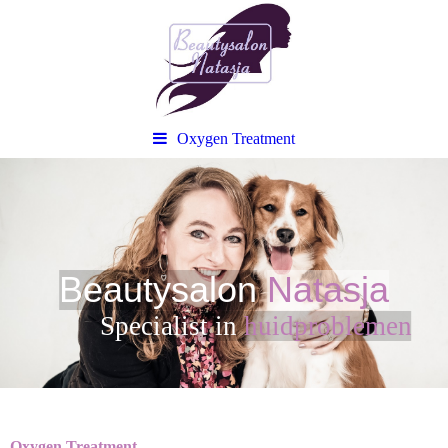
Oxygen Treatment
Beautysalon
Natasja
Sp
ecialist in
huidproblemen
Oxygen Treatment