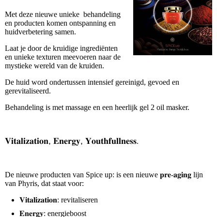
Met deze nieuwe unieke behandeling
en producten komen ontspanning en
huidverbetering samen.
Laat je door de kruidige ingrediënten
en unieke texturen meevoeren naar de
mystieke wereld van de kruiden.
De huid word ondertussen intensief gereinigd, gevoed en
gerevitaliseerd.
Behandeling is met massage en een heerlijk gel 2 oil masker.
𝐕𝐢𝐭𝐚𝐥𝐢𝐳𝐚𝐭𝐢𝐨𝐧, 𝐄𝐧𝐞𝐫𝐠𝐲, 𝐘𝐨𝐮𝐭𝐡𝐟𝐮𝐥𝐥𝐧𝐞𝐬𝐬
.
De nieuwe producten van Spice up: is een nieuwe 𝐩𝐫𝐞-𝐚𝐠𝐢𝐧𝐠 lijn
van Phyris, dat staat voor:
𝐕𝐢𝐭𝐚𝐥𝐢𝐳𝐚𝐭𝐢𝐨𝐧: revitaliseren
𝐄𝐧𝐞𝐫𝐠𝐲: energieboost