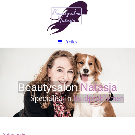
Acties
Beautysalon
Natasja
Sp
ecialist in
huidproblemen
Salon actie