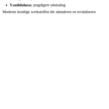
𝐘𝐨𝐮𝐭𝐡𝐟𝐮𝐥𝐧𝐞𝐬𝐬: jeugdigere uitstraling
Moderne kruidige werkstoffen die stimuleren en revitaliseren