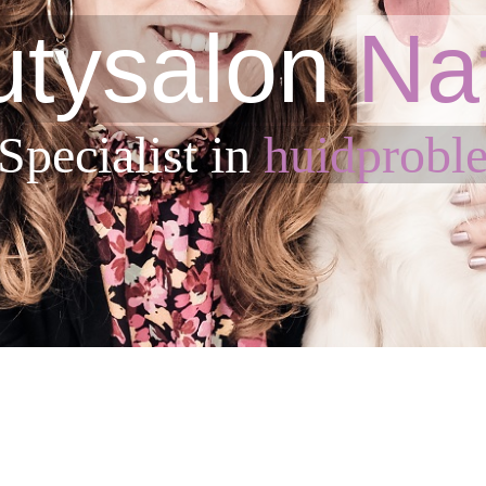
tysalon
Na
Sp
ecialist in
huidprobl