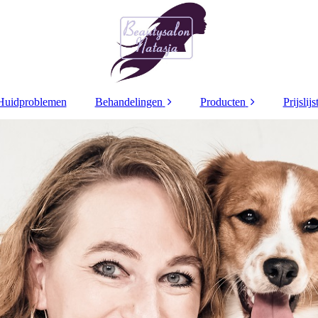
Huidproblemen
Behandelingen
Producten
Prijslijs
Decaar
Decaar
Dr Grandel
Dr Grandel
Dr
Dr Schrammek
Dr Schrammek
Dr 
Bindweefsel
Arabesque make up
beh
Pigment treatment
Ampullen
Retinol Treatment
Maskers
Coaguleren
Caption Lacq3
Nagellak