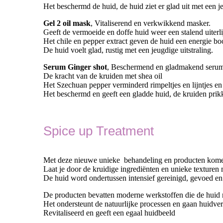
Het beschermd de huid, de huid ziet er glad uit met een je
Gel 2 oil mask
, Vitaliserend en verkwikkend masker.
Geeft de vermoeide en doffe huid weer een stalend uiterli
Het chile en pepper extract geven de huid een energie boo
De huid voelt glad, rustig met een jeugdige uitstraling.
Serum Ginger shot
, Beschermend en gladmakend seru
De kracht van de kruiden met shea oil
Het Szechuan pepper verminderd rimpeltjes en lijntjes en
Het beschermd en geeft een gladde huid, de kruiden prikk
Spice up Treatment
Met deze nieuwe unieke behandeling en producten kome
Laat je door de kruidige ingrediënten en unieke texture
De huid word ondertussen intensief gereinigd, gevoed en 
De producten bevatten moderne werkstoffen die de huid re
Het ondersteunt de natuurlijke processen en gaan huidvero
Revitaliseerd en geeft een egaal huidbeeld