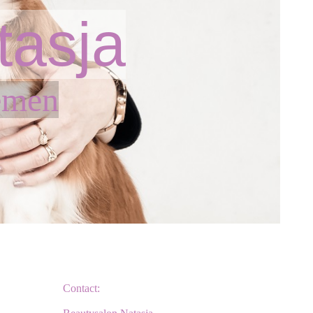
tasja
emen
Contact: