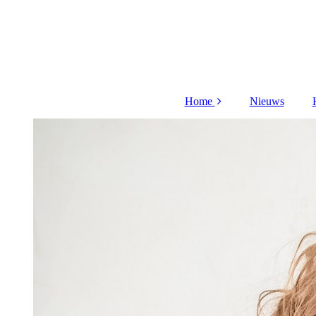
Home
Nieuws
Meer over mij
Acties
Cadeaubon
Aanmelden
nieuwsbrief
Workshop
Privacy beleid
videos