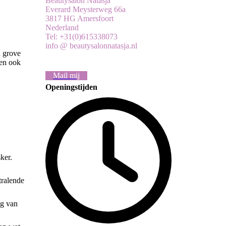
Beautysalon Natasja
Everard Meysterweg 66a
3817 HG Amersfoort
Nederland
Tel: +31(0)615338073
info @ beautysalonnatasja.nl
n grove
len ook
Mail mij
Openingstijden
sker.
tralende
ng van