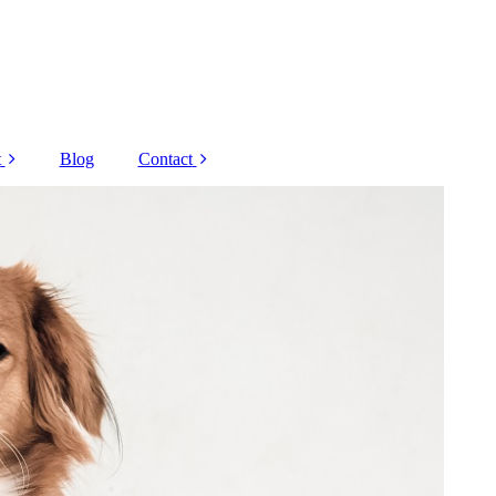
t
Blog
Contact
Decaar
Corona regels
 Grandel
Nieuwsbrief
Schrammek
Overige
andelingen