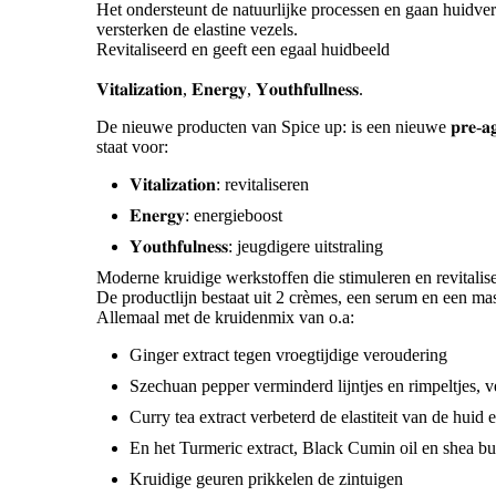
Het ondersteunt de natuurlijke processen en gaan huidve
versterken de elastine vezels.
Revitaliseerd en geeft een egaal huidbeeld
𝐕𝐢𝐭𝐚𝐥𝐢𝐳𝐚𝐭𝐢𝐨𝐧, 𝐄𝐧𝐞𝐫𝐠𝐲, 𝐘𝐨𝐮𝐭𝐡𝐟𝐮𝐥𝐥𝐧𝐞𝐬𝐬.
De nieuwe producten van Spice up: is een nieuwe 𝐩𝐫𝐞-𝐚𝐠𝐢
staat voor:
𝐕𝐢𝐭𝐚𝐥𝐢𝐳𝐚𝐭𝐢𝐨𝐧: revitaliseren
𝐄𝐧𝐞𝐫𝐠𝐲: energieboost
𝐘𝐨𝐮𝐭𝐡𝐟𝐮𝐥𝐧𝐞𝐬𝐬: jeugdigere uitstraling
Moderne kruidige werkstoffen die stimuleren en revitalis
De productlijn bestaat uit 2 crèmes, een serum en een ma
Allemaal met de kruidenmix van o.a:
Ginger extract tegen vroegtijdige veroudering
Szechuan pepper verminderd lijntjes en rimpeltjes, v
Curry tea extract verbeterd de elastiteit van de huid
En het Turmeric extract, Black Cumin oil en shea bu
Kruidige geuren prikkelen de zintuigen