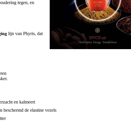
roudering tegen, en
𝐧𝐠 lijn van Phyris, dat
eren
sker.
erzacht en kalmeert
 en beschermd de elastine vezels
tter